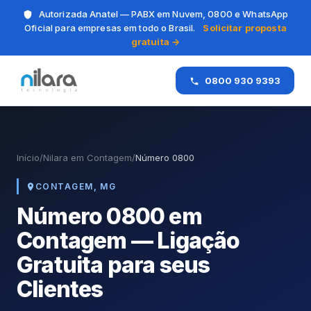
Autorizada Anatel — PABX em Nuvem, 0800 e WhatsApp
Oficial para empresas em todo o Brasil.
Solicitar proposta
gratuita →
0800 930 9393
Início
/
Nilara em Contagem
/
Número 0800
CONTAGEM, MG
Número 0800 em
Contagem — Ligação
Gratuita para seus
Clientes