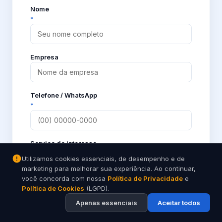
Nome
*
Empresa
Telefone / WhatsApp
*
Serviço de interesse
Utilizamos cookies essenciais, de desempenho e de
marketing para melhorar sua experiência. Ao continuar,
você concorda com nossa
Política de Privacidade
e
Política de Cookies
(LGPD).
Enviar pelo WhatsApp
Apenas essenciais
Aceitar todos
Ao enviar você será redirecionado ao WhatsApp da