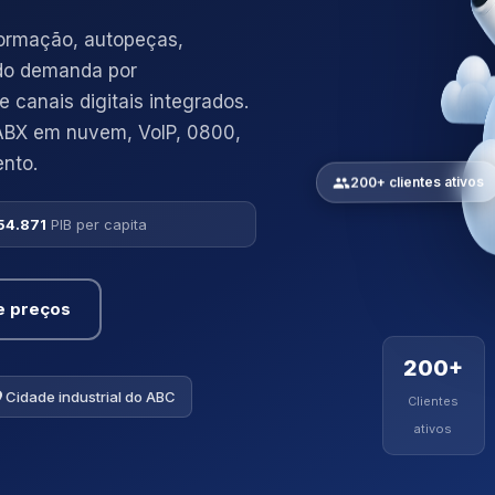
formação, autopeças,
ndo demanda por
canais digitais integrados.
ABX em nuvem, VoIP, 0800,
nto.
200+ clientes ativos
54.871
PIB per capita
e preços
200+
Cidade industrial do ABC
Clientes
ativos