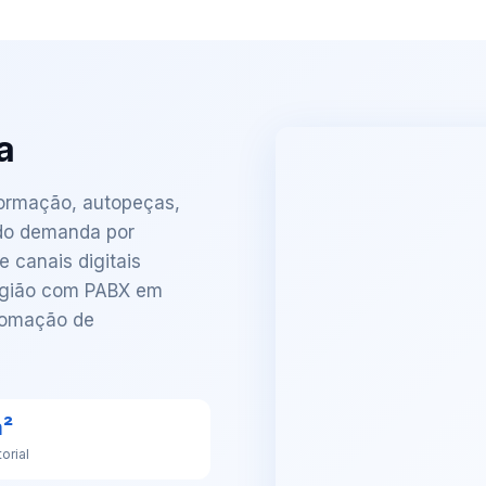
a
formação, autopeças,
ndo demanda por
 canais digitais
região com PABX em
tomação de
m²
torial