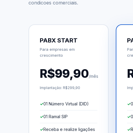
condicoes comerciais.
PABX START
P
Para empresas em
Pa
crescimento
cr
R$99,90
/mês
Implantação: R$299,90
Imp
01 Número Virtual (DID)
0
01 Ramal SIP
0
Receba e realize ligações
R