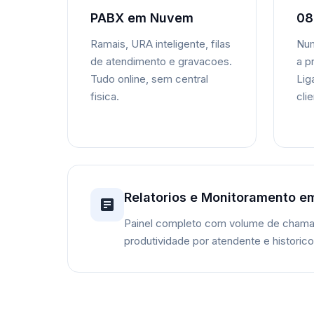
PABX em Nuvem
08
Ramais, URA inteligente, filas
Num
de atendimento e gravacoes.
a p
Tudo online, sem central
Lig
fisica.
cli
Relatorios e Monitoramento e
Painel completo com volume de chama
produtividade por atendente e historic