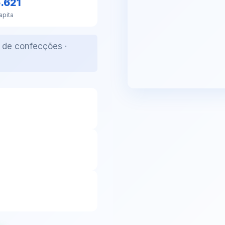
.621
apita
r de confecções ·