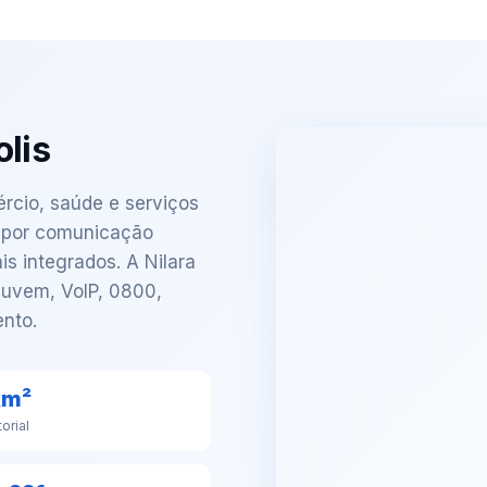
lis
rcio, saúde e serviços
a por comunicação
is integrados. A Nilara
uvem, VoIP, 0800,
nto.
km²
torial