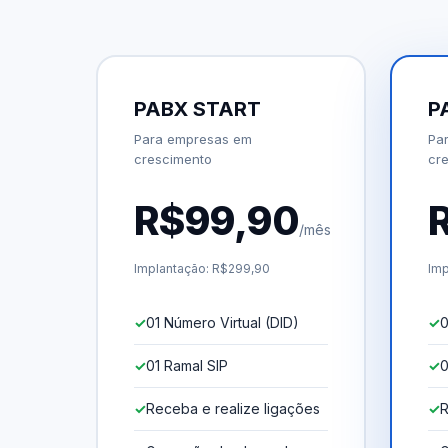
PABX START
P
Para empresas em
Pa
crescimento
cr
R$99,90
/mês
Implantação: R$299,90
Imp
01 Número Virtual (DID)
0
01 Ramal SIP
0
Receba e realize ligações
R