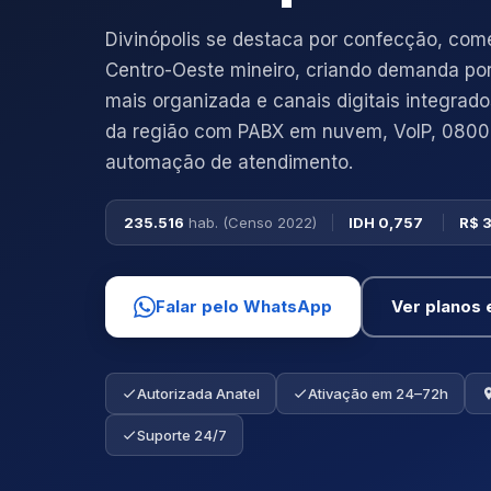
Divinópolis se destaca por confecção, comé
Centro-Oeste mineiro, criando demanda po
mais organizada e canais digitais integrad
da região com PABX em nuvem, VoIP, 0800,
automação de atendimento.
235.516
hab. (Censo 2022)
IDH 0,757
R$ 
Falar pelo WhatsApp
Ver planos 
Autorizada Anatel
Ativação em 24–72h
Suporte 24/7