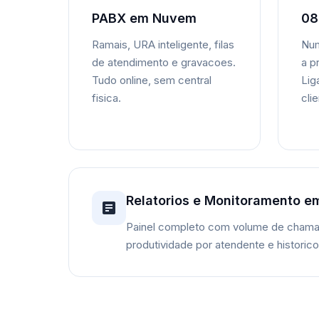
PABX em Nuvem
08
Ramais, URA inteligente, filas
Num
de atendimento e gravacoes.
a p
Tudo online, sem central
Lig
fisica.
cli
Relatorios e Monitoramento e
Painel completo com volume de chama
produtividade por atendente e historic