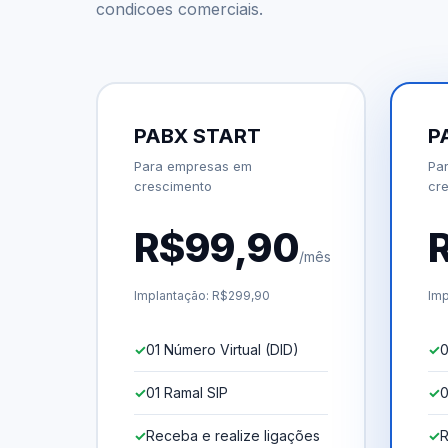
condicoes comerciais.
PABX START
P
Para empresas em
Pa
crescimento
cr
R$99,90
/mês
Implantação: R$299,90
Imp
01 Número Virtual (DID)
0
01 Ramal SIP
0
Receba e realize ligações
R