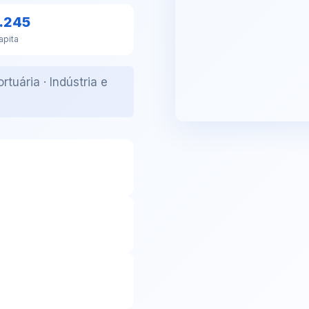
1.245
apita
tuária · Indústria e