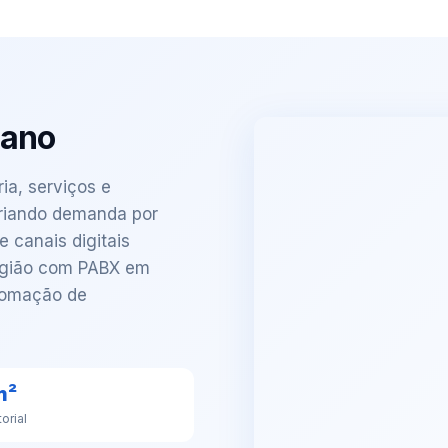
iano
ia, serviços e
riando demanda por
 canais digitais
região com PABX em
tomação de
m²
torial