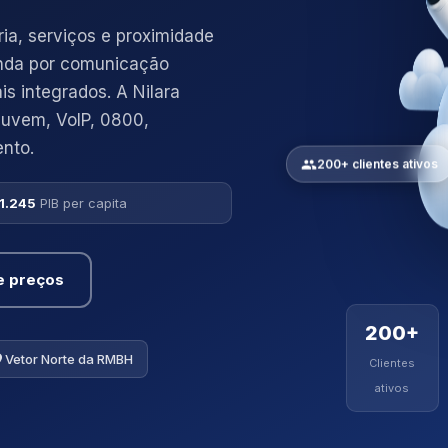
ria, serviços e proximidade
nda por comunicação
is integrados. A Nilara
uvem, VoIP, 0800,
nto.
200+ clientes ativos
1.245
PIB per capita
e preços
200+
Vetor Norte da RMBH
Clientes
ativos