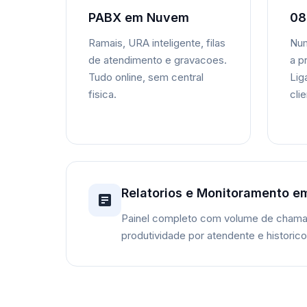
PABX em Nuvem
08
Ramais, URA inteligente, filas
Num
de atendimento e gravacoes.
a p
Tudo online, sem central
Lig
fisica.
cli
Relatorios e Monitoramento e
Painel completo com volume de chama
produtividade por atendente e historic