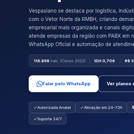
Vespasiano se destaca por logística, indúst
com o Vetor Norte da RMBH, criando dema
empresarial mais organizada e canais digita
atende empresas da região com PABX em n
WhatsApp Oficial e automação de atendime
116.898
hab. (Censo 2022)
IDH 0,706
R$ 3
Falar pelo WhatsApp
Ver planos 
Autorizada Anatel
Ativação em 24–72h
Suporte 24/7