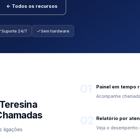
← Todos os recursos
Suporte 24/7
Sem hardware
01
Painel em tempo r
Acompanhe chamadas
Teresina
e Chamadas
02
Relatório por ate
Veja o desempenho 
s ligações