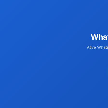
What
Ative What