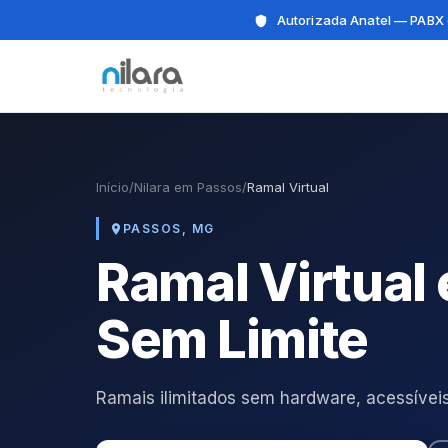
Autorizada Anatel — PABX 
Início
/
Nilara em Passos
/
Ramal Virtual
PASSOS, MG
Ramal Virtual
Sem Limite
Ramais ilimitados sem hardware, acessíveis