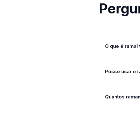
Pergu
O que é ramal 
Posso usar o r
Quantos ramai