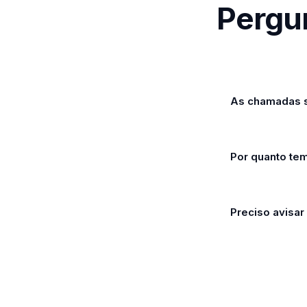
Pergu
As chamadas 
Por quanto te
Preciso avisa