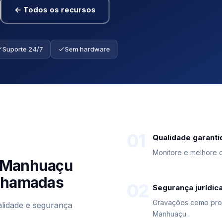
← Todos os recursos
Suporte 24/7
Sem hardware
01
Qualidade garanti
Monitore e melhore 
m Manhuaçu
 Chamadas
02
Segurança jurídic
Gravações como prov
lidade e segurança
Manhuaçu.