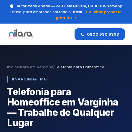
Autorizada Anatel — PABX em Nuvem, 0800 e WhatsApp
Oficial para empresas em todo o Brasil.
Solicitar proposta
gratuita →
0800 930 9393
Início
/
Nilara em Varginha
/
Telefonia para Homeoffice
VARGINHA, MG
Telefonia para
Homeoffice em Varginha
— Trabalhe de Qualquer
Lugar