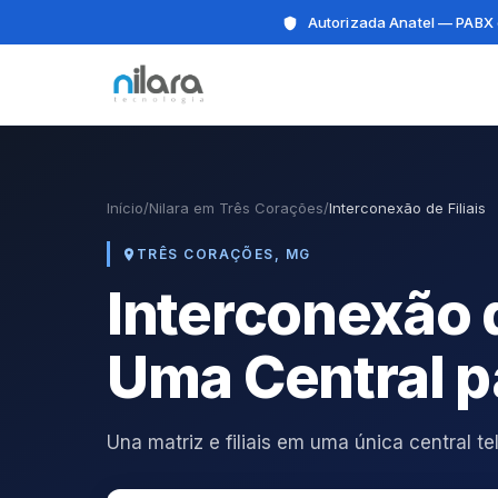
Autorizada Anatel — PABX 
Início
/
Nilara em Três Corações
/
Interconexão de Filiais
TRÊS CORAÇÕES, MG
Interconexão 
Uma Central p
Una matriz e filiais em uma única central 