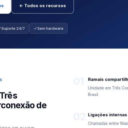
es
← Todos os recursos
Suporte 24/7
Sem hardware
01
Ramais compartil
S
Unidade em Três Cora
Três
Brasil.
erconexão de
02
Ligações internas 
Chamadas entre filia