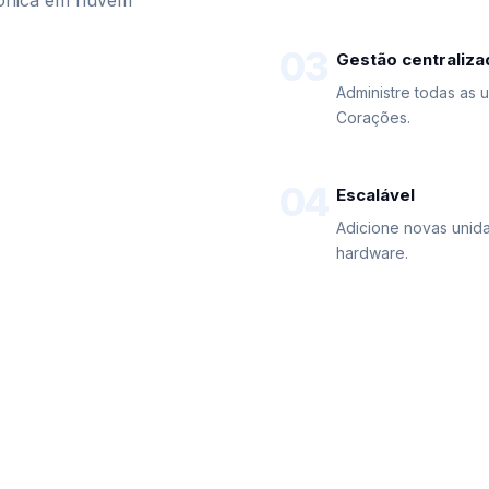
efônica em nuvem
03
Gestão centraliza
Administre todas as 
Corações.
04
Escalável
Adicione novas unid
hardware.