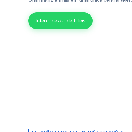
Una matriz e filiais em uma única central tel
Interconexão de Filiais