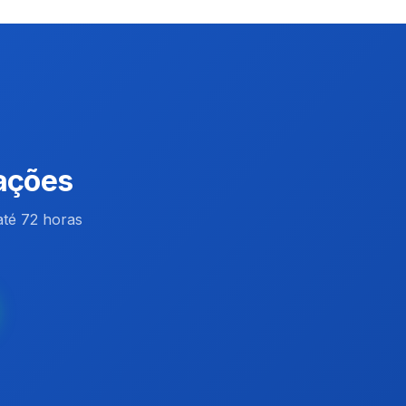
rações
até 72 horas