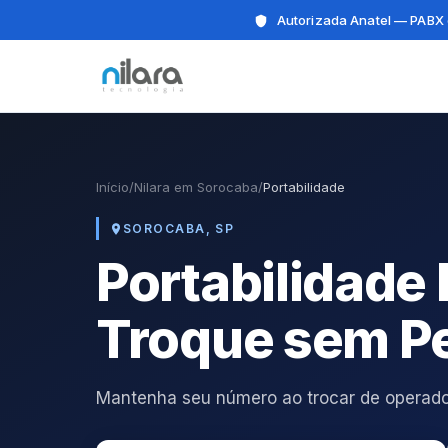
Autorizada Anatel — PABX 
Início
/
Nilara em Sorocaba
/
Portabilidade
SOROCABA, SP
Portabilidad
Troque sem P
Mantenha seu número ao trocar de operado