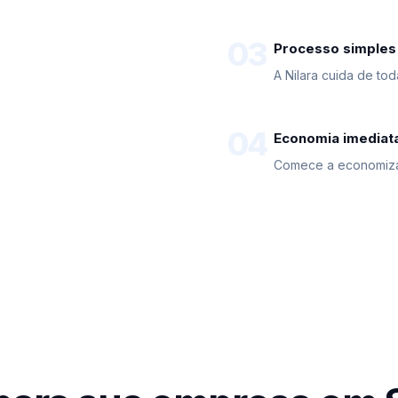
03
Processo simples
A Nilara cuida de to
04
Economia imediat
Comece a economiza