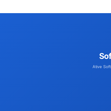
So
Ative So