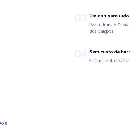
03
Um app para tudo
Ramal, transferência
dos Campos.
04
Sem custo de har
Elimine telefones fí
POS