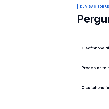
DÚVIDAS SOBRE
Pergu
O softphone N
Preciso de te
O softphone f