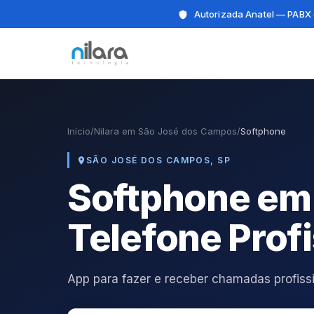
Autorizada Anatel — PABX 
Início
/
Nilara em São José dos Campos
/
Softphone
SÃO JOSÉ DOS CAMPOS, SP
Softphone em
Telefone Profi
App para fazer e receber chamadas profissi