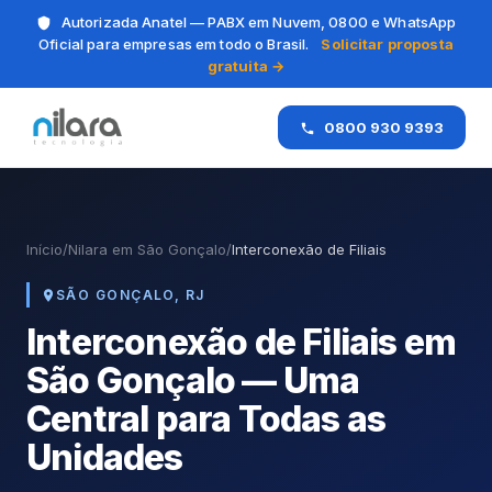
Autorizada Anatel — PABX em Nuvem, 0800 e WhatsApp
Oficial para empresas em todo o Brasil.
Solicitar proposta
gratuita →
0800 930 9393
Início
/
Nilara em São Gonçalo
/
Interconexão de Filiais
SÃO GONÇALO, RJ
Interconexão de Filiais em
São Gonçalo — Uma
Central para Todas as
Unidades