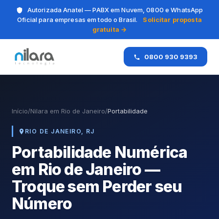
Autorizada Anatel — PABX em Nuvem, 0800 e WhatsApp
Oficial para empresas em todo o Brasil.
Solicitar proposta
gratuita →
0800 930 9393
Início
/
Nilara em Rio de Janeiro
/
Portabilidade
RIO DE JANEIRO, RJ
Portabilidade Numérica
em Rio de Janeiro —
Troque sem Perder seu
Número