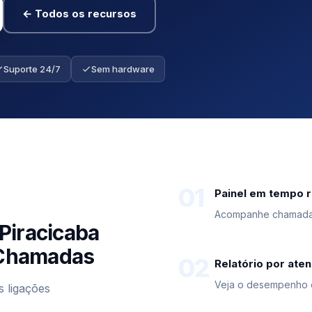
← Todos os recursos
Suporte 24/7
Sem hardware
01
Painel em tempo r
Acompanhe chamadas 
Piracicaba
e Chamadas
02
Relatório por ate
Veja o desempenho d
s ligações