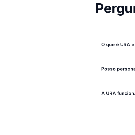
Pergu
O que é URA e
Posso persona
A URA funciona