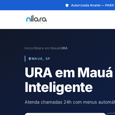
Autorizada Anatel — PABX 
Início
/
Nilara em Mauá
/
URA
MAUÁ, SP
URA em Mauá 
Inteligente
Atenda chamadas 24h com menus automátic