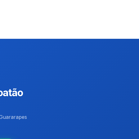
oatão
 Guararapes