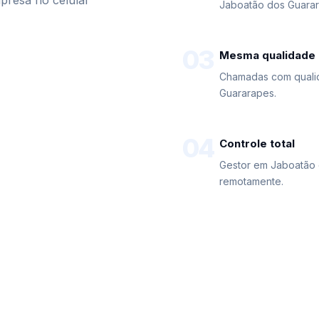
presa no celular
Jaboatão dos Guarar
03
Mesma qualidade
Chamadas com qualid
Guararapes.
04
Controle total
Gestor em Jaboatão 
remotamente.