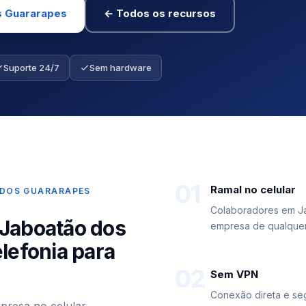
s Guararapes
← Todos os recursos
Suporte 24/7
Sem hardware
01
Ramal no celular
 DOS GUARARAPES
Colaboradores em J
 Jaboatão dos
empresa de qualquer 
lefonia para
02
Sem VPN
Conexão direta e se