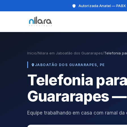
Autorizada Anatel — PABX 
Início
/
Nilara em Jaboatão dos Guararapes
/
Telefonia pa
JABOATÃO DOS GUARARAPES, PE
Telefonia par
Guararapes — 
Equipe trabalhando em casa com ramal da 