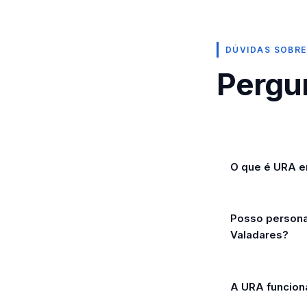
DÚVIDAS SOBR
Pergu
O que é URA e
Posso persona
Valadares?
A URA funcion