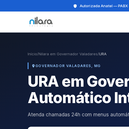
Autorizada Anatel — PABX 
Início
/
Nilara em Governador Valadares
/
URA
GOVERNADOR VALADARES, MG
URA em Gover
Automático In
Atenda chamadas 24h com menus automátic