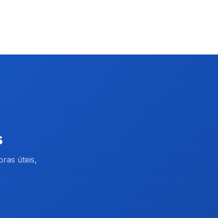
s
ras úteis,