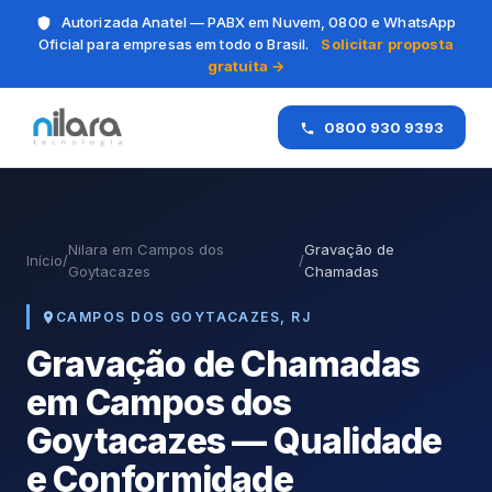
Autorizada Anatel — PABX em Nuvem, 0800 e WhatsApp
Oficial para empresas em todo o Brasil.
Solicitar proposta
gratuita →
0800 930 9393
Nilara em Campos dos
Gravação de
Início
/
/
Goytacazes
Chamadas
CAMPOS DOS GOYTACAZES, RJ
Gravação de Chamadas
em Campos dos
Goytacazes — Qualidade
e Conformidade