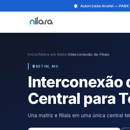
Autorizada Anatel — PABX 
Início
/
Nilara em Betim
/
Interconexão de Filiais
BETIM, MG
Interconexão 
Central para 
Una matriz e filiais em uma única central 