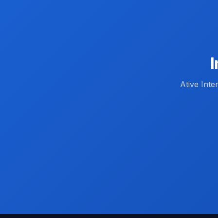
I
Ative Inte