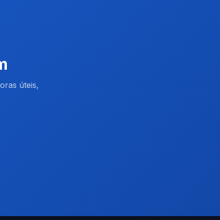
im
oras úteis,