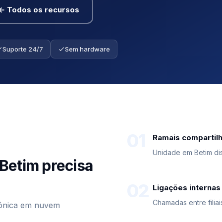
← Todos os recursos
Suporte 24/7
Sem hardware
01
Ramais compartil
Unidade em Betim dis
Betim precisa
02
Ligações internas 
Chamadas entre filiai
efônica em nuvem