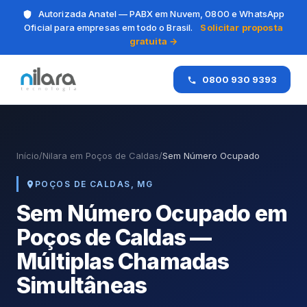
Autorizada Anatel — PABX em Nuvem, 0800 e WhatsApp
Oficial para empresas em todo o Brasil.
Solicitar proposta
gratuita →
0800 930 9393
Início
/
Nilara em Poços de Caldas
/
Sem Número Ocupado
POÇOS DE CALDAS, MG
Sem Número Ocupado em
Poços de Caldas —
Múltiplas Chamadas
Simultâneas