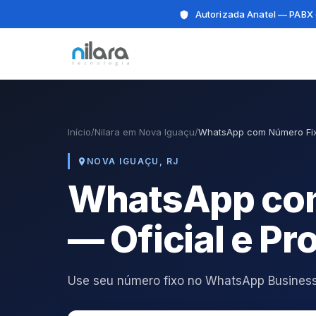
Autorizada Anatel — PABX 
Início
/
Nilara em Nova Iguaçu
/
WhatsApp com Número Fi
NOVA IGUAÇU, RJ
WhatsApp com
— Oficial e Pr
Use seu número fixo no WhatsApp Business 