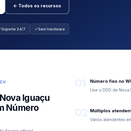
← Todos os recursos
Suporte 24/7
Sem hardware
01
Número fixo no 
AÇU
Use o DDD de Nova I
 Nova Iguaçu
om Número
02
Múltiplos atenden
Vários atendentes 