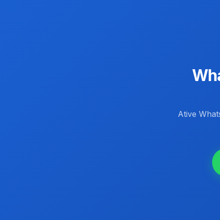
Wha
Ative Wha