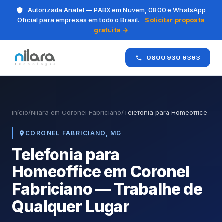
Autorizada Anatel — PABX em Nuvem, 0800 e WhatsApp
Oficial para empresas em todo o Brasil.
Solicitar proposta
gratuita →
0800 930 9393
Início
/
Nilara em Coronel Fabriciano
/
Telefonia para Homeoffice
CORONEL FABRICIANO, MG
Telefonia para
Homeoffice em Coronel
Fabriciano — Trabalhe de
Qualquer Lugar