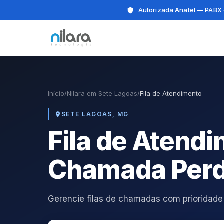
Autorizada Anatel — PABX 
Início
/
Nilara em Sete Lagoas
/
Fila de Atendimento
SETE LAGOAS, MG
Fila de Atend
Chamada Perd
Gerencie filas de chamadas com prioridade