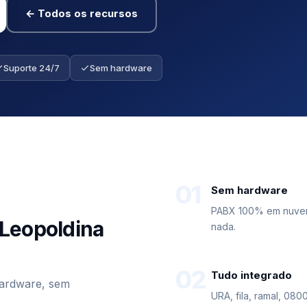
← Todos os recursos
Suporte 24/7
Sem hardware
01
Sem hardware
PABX 100% em nuvem 
Leopoldina
nada.
02
Tudo integrado
hardware, sem
URA, fila, ramal, 08