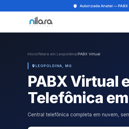
Autorizada Anatel — PABX 
Início
/
Nilara em Leopoldina
/
PABX Virtual
LEOPOLDINA, MG
PABX Virtual 
Telefônica e
Central telefônica completa em nuvem, s