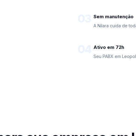
03
Sem manutenção
A Nilara cuida de to
04
Ativo em 72h
Seu PABX em Leopoldi